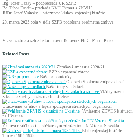
Ing. Jozef Ťažký – podpredseda ÚR SZPB
Bc. Tibor Devát – predseda KVH Tyrnau a ZKVHS
JUDr. Jozef Vránsky – priaznivec klubov vojenskej histórie
29. marca 2023 bola v sídle SZPB podpísaná predmetná zmluva.
Vľavo zástupca šéfredaktora novín Bojovník PhDr. Marin Krno
Related Posts
Zbraňová amnestia 2020/21
EZP a expanzné zbrane
Naše pripomienky
Operácia Spoločná zodpovednosť
Naše stopy v médiách
Vládny návrh
zákona o strelných zbraniach a strelive
Utužovanie vzťahov a lepšia spolupráca streleckých organizácií
Vyhlásenie ZKVHS k situácii
na Ukrajine.
Zmluva o súčinnosti s občianskym združením UN Veteran Slovakia
Klub vojenskej histórie
Trnava 1984-1992