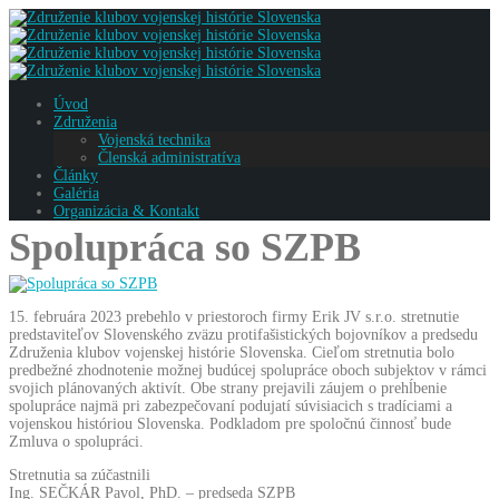
Úvod
Združenia
Vojenská technika
Členská administratíva
Články
Galéria
Organizácia & Kontakt
Spolupráca so SZPB
15. februára 2023 prebehlo v priestoroch firmy Erik JV s.r.o. stretnutie
predstaviteľov Slovenského zväzu protifašistických bojovníkov a predsedu
Združenia klubov vojenskej histórie Slovenska. Cieľom stretnutia bolo
predbežné zhodnotenie možnej budúcej spolupráce oboch subjektov v rámci
svojich plánovaných aktivít. Obe strany prejavili záujem o prehĺbenie
spolupráce najmä pri zabezpečovaní podujatí súvisiacich s tradíciami a
vojenskou históriou Slovenska. Podkladom pre spoločnú činnosť bude
Zmluva o spolupráci.
Stretnutia sa zúčastnili
Ing. SEČKÁR Pavol, PhD. – predseda SZPB