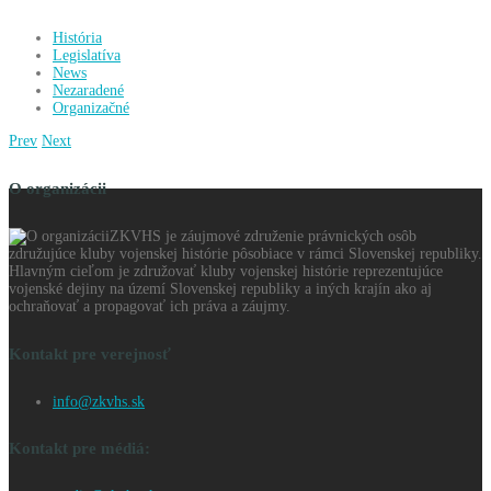
História
Legislatíva
News
Nezaradené
Organizačné
Prev
Next
O organizácii
ZKVHS je záujmové združenie právnických osôb
združujúce kluby vojenskej histórie pôsobiace v rámci Slovenskej republiky.
Hlavným cieľom je združovať kluby vojenskej histórie reprezentujúce
vojenské dejiny na území Slovenskej republiky a iných krajín ako aj
ochraňovať a propagovať ich práva a záujmy.
Kontakt pre verejnosť
info@zkvhs.sk
Kontakt pre médiá: