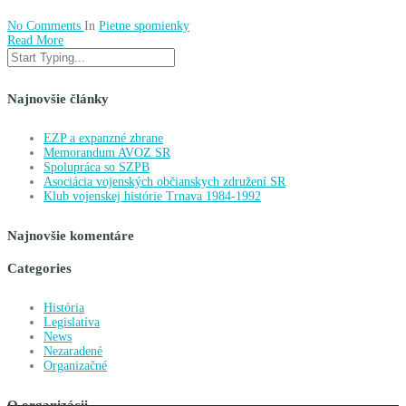
No Comments
In
Pietne spomienky
Read More
Najnovšie články
EZP a expanzné zbrane
Memorandum AVOZ SR
Spolupráca so SZPB
Asociácia vojenských občianskych združení SR
Klub vojenskej histórie Trnava 1984-1992
Najnovšie komentáre
Categories
História
Legislatíva
News
Nezaradené
Organizačné
O organizácii