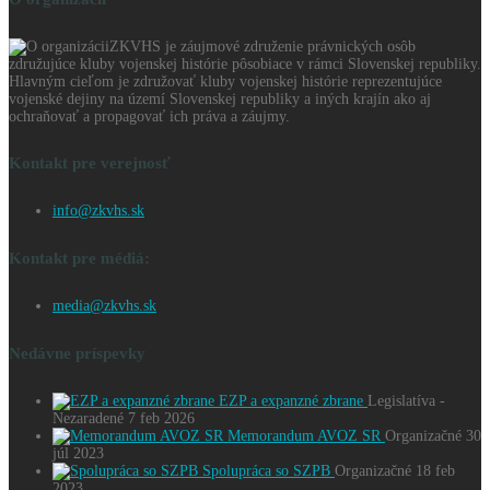
ZKVHS je záujmové združenie právnických osôb
združujúce kluby vojenskej histórie pôsobiace v rámci Slovenskej republiky.
Hlavným cieľom je združovať kluby vojenskej histórie reprezentujúce
vojenské dejiny na území Slovenskej republiky a iných krajín ako aj
ochraňovať a propagovať ich práva a záujmy.
Kontakt pre verejnosť
info@zkvhs.sk
Kontakt pre médiá:
media@zkvhs.sk
Nedávne príspevky
EZP a expanzné zbrane
Legislatíva
-
Nezaradené
7 feb 2026
Memorandum AVOZ SR
Organizačné
30
júl 2023
Spolupráca so SZPB
Organizačné
18 feb
2023