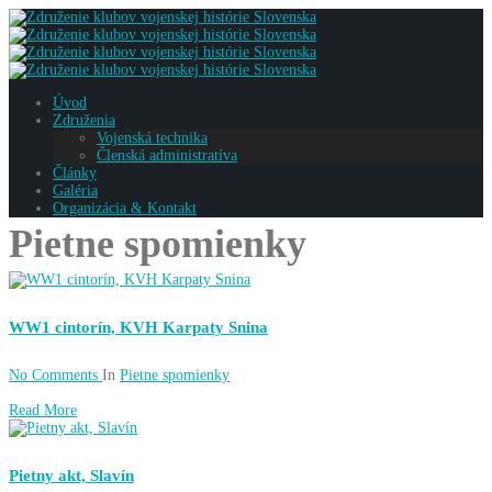
Úvod
Združenia
Vojenská technika
Členská administratíva
Články
Galéria
Organizácia & Kontakt
Pietne spomienky
WW1 cintorín, KVH Karpaty Snina
No Comments
In
Pietne spomienky
Read More
Pietny akt, Slavín